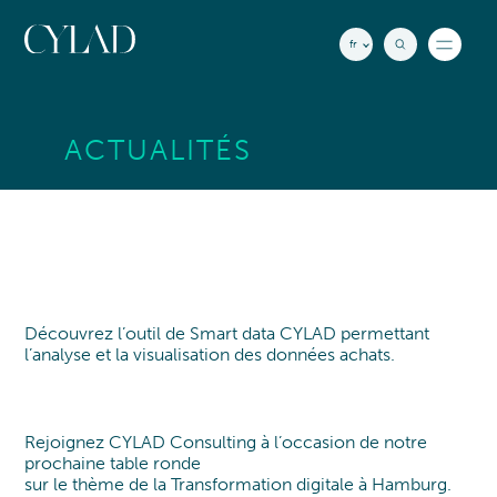
Panneau de gestion des cookies
fr
Actualités
ACTUALITÉS
Insights
Nos bureaux
RECHERCHE
Contact
EXPERTISES
Voir tout
Découvrez l’outil de Smart data CYLAD permettant
Smart Data
l’analyse et la visualisation des données achats.
STRATÉGIE
INDUSTRIES
Voir tout
Stratégie d'Entreprise
AÉRONAUTIQUE
QUI SOMMES-NOUS
Stratégie de développement
Aéronautique
Rejoignez CYLAD Consulting à l’occasion de notre
Table Ronde
Innovation
NOTRE ACCOMPAGNEMENT
prochaine table ronde
Spatial
Fusion & Acquisitions
sur le thème de la Transformation digitale à Hamburg.
QUI SOMMES-NOUS ?