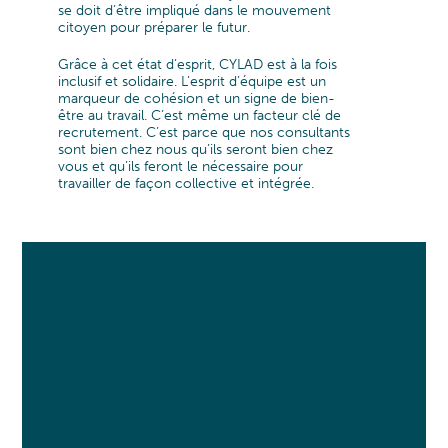
DÉFENSE
CARRIÈRES
TRANSFORMATION
se doit d’être impliqué dans le mouvement
citoyen pour préparer le futur.
L'ÉQUIPE DIRIGEANTE
LE « CYLAD WAY »
Programme de Transformation
PHARMA, MEDTECH ET SANTÉ
Transformation digitale et des fonctions IT
Grâce à cet état d’esprit, CYLAD est à la fois
L’ÉQUIPE DE SENIOR EXPERTS
NOS 4 MODES D’INTERVENTION
POURQUOI NOUS REJOINDRE ?
Organisation & Gouvernance
MACHINE OUTIL ET ELECTRONIQUE
inclusif et solidaire. L’esprit d’équipe est un
marqueur de cohésion et un signe de bien-
Conduite du changement & Leadership
RESPONSABILITÉ SOCIALE ET
PEOPLE@CYLAD
être au travail. C’est même un facteur clé de
TRANSPORTS ET AUTOMOBILE
EXCELLENCE & PERFORMANCE
ENVIRONNEMENTALE
recrutement. C’est parce que nos consultants
PROCESSUS DE RECRUTEMENT
sont bien chez nous qu’ils seront bien chez
Gestion de projet et de portefeuille
PRODUITS DE CONSOMMATION ET RETAIL
vous et qu’ils feront le nécessaire pour
COOPÉRATIONS ET DISTINCTIONS
Développement produit
travailler de façon collective et intégrée.
OFFRES D'EMPLOI
ENERGIE & UTILITIES
Optimisation des coûts
FONDATION CYLAD
Opérations & Supply Chain
CONSTRUCTION, IMMOBILIER ET
Optimisation des Processus
INFRASTRUCTURES
Data & Analytics
INDUSTRIE DU FUTUR EN OCCITANIE
INDUSTRIE DU FUTUR
EN AUVERGNE RHÔNE ALPES