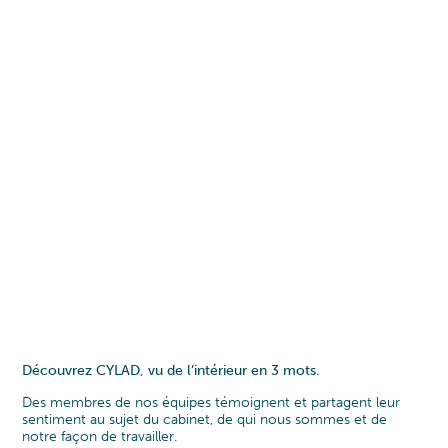
DÉFENS
CARRIÈ
TRANSF
L'ÉQUI
LE « CY
Programme
PHARMA
Transformat
L’ÉQUI
NOS 4 
POURQU
Organisati
MACHIN
Conduite d
RESPON
PEOPL
TRANSP
EXCELL
COOPÉR
PROCES
Gestion de 
PRODUI
Développe
FONDAT
OFFRES
ENERGIE
Optimisati
Opérations
CONSTR
Optimisati
Data & Anal
INDUST
INDUST
EN AUV
Découvrez CYLAD, vu de l’intérieur en 3 mots.
Des membres de nos équipes témoignent et partagent leur
sentiment au sujet du cabinet, de qui nous sommes et de
notre façon de travailler.