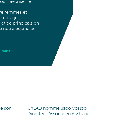
our favoriser le
ntre femmes et
he d’âge ;
et de principals en
de notre équipe de
umaines
de son
CYLAD nomme Jaco Vosloo
New partner
Directeur Associé en Australie