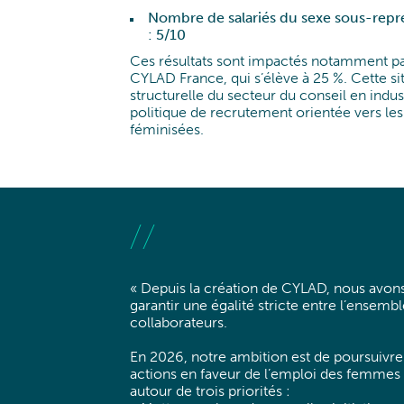
Nombre de salariés du sexe sous-repr
: 5/10
Ces résultats sont impactés notamment pa
CYLAD France, qui s’élève à 25 %. Cette sit
structurelle du secteur du conseil en indu
politique de recrutement orientée vers le
féminisées.
« Depuis la création de CYLAD, nous avons 
garantir une égalité stricte entre l’ensemb
collaborateurs.
En 2026, notre ambition est de poursuivre 
actions en faveur de l’emploi des femmes 
autour de trois priorités :