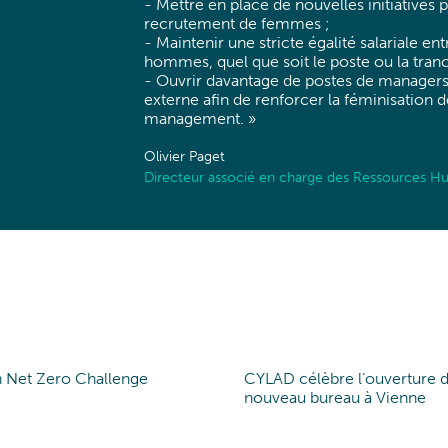
- Mettre en place de nouvelles initiatives p
recrutement de femmes ;
- Maintenir une stricte égalité salariale e
hommes, quel que soit le poste ou la tranc
- Ouvrir davantage de postes de managers 
externe afin de renforcer la féminisation 
management. »
Olivier Paget
Directeur associé en charge des Ressources H
n Net Zero Challenge
CYLAD célèbre l’ouverture 
t of view
Nouveau bureau
nouveau bureau à Vienne