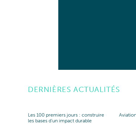
DERNIÈRES ACTUALITÉS
Les 100 premiers jours : construire
Aviatio
Point de vue
Point of view
Poin
les bases d’un impact durable