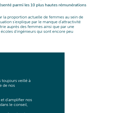
ésenté parmi les 10 plus hautes rémunérations
r la proportion actuelle de femmes au sein de
uation s’explique par le manque d’attractivité
strie auprès des femmes ainsi que par une
s écoles d’ingénieurs qui sont encore peu
toujours veillé à
le de nos
et d’amplifier nos
dans le conseil,