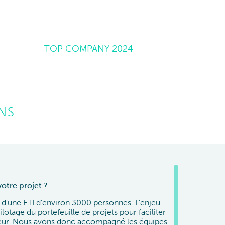
TOP COMPANY 2024
ENS
votre projet ?
votre projet ?
votre projet ?
d’une ETI d’environ 3000 personnes. L’enjeu
le secteur de la défense, il nous a été demandé
st un enjeu fort pour un constructeur
lotage du portefeuille de projets pour faciliter
ût/délai pour la direction d’un grand
ée en cadence du programme. En particulier les
 valeur. Nous avons donc accompagné les équipes
nt une part significative.
e développement et la fabrication d’un