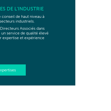
ES DE L’INDUSTRIE
e conseil de haut niveau à
ecteurs industriels.
es Directeurs Associés dans
s un service de qualité élevé
r expertise et expérience
xpertises