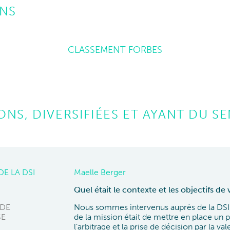
ONS
CLASSEMENT FORBES
ONS, DIVERSIFIÉES ET AYANT DU S
DE LA DSI
Maelle Berger
Aleksej Oboskalov
Lawrence Thurotte-Weech
Quel était le contexte et les objectifs de 
Quel était le contexte et les objectifs de 
Quel était le contexte et les objectifs de 
 DE
Nous sommes intervenus auprès de la DSI 
Au cours de cette mission de 2 mois dans 
La convergence des coûts de production e
SE
de la mission était de mettre en place un pi
de construire le suivi de la performance co
aéronautique, ce tout au long de la mont
l’arbitrage et la prise de décision par la
programme.
achats de matières premières en représente
Un « grand programme » est l