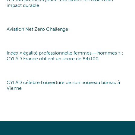
Point de vue
Point of view
impact durable
Aviation Net Zero Challenge
Point of view
Index « égalité professionnelle femmes – hommes » :
Index EgaPro
CYLAD France obtient un score de 84/100
CYLAD célèbre l’ouverture de son nouveau bureau à
Nouveau bureau
Vienne