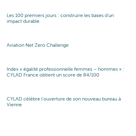
Les 100 premiers jours : construire les bases d’un
Point de vue
Point of view
impact durable
Aviation Net Zero Challenge
Point of view
Index « égalité professionnelle femmes – hommes » :
Index EgaPro
CYLAD France obtient un score de 84/100
CYLAD célèbre l’ouverture de son nouveau bureau à
Nouveau bureau
Vienne