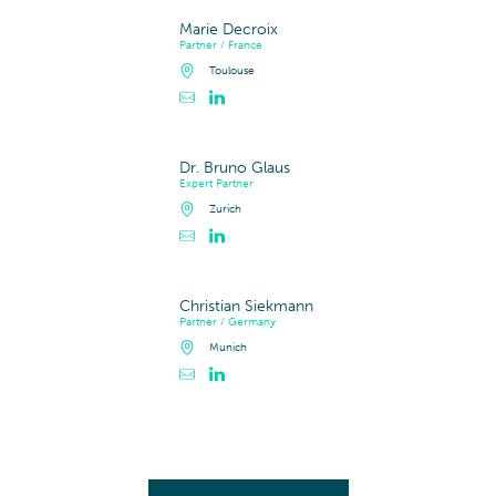
Marie Decroix
Partner / France
Toulouse
Contacter Marie Decroix
Profil LinkedIn de Marie Decroix
Dr. Bruno Glaus
Expert Partner
Zurich
Contacter Dr. Bruno Glaus
Profil LinkedIn de Dr. Bruno Glaus
Christian Siekmann
Partner / Germany
Munich
Contacter Christian Siekmann
Profil LinkedIn de Christian Siekmann