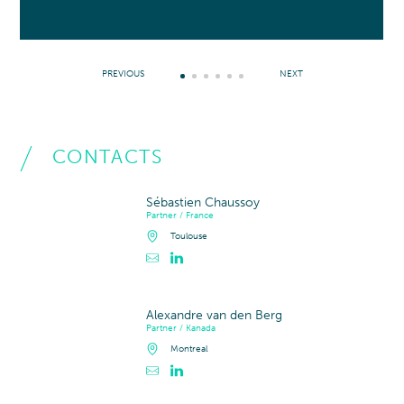
PREVIOUS
NEXT
CONTACTS
Sébastien Chaussoy
Partner / France
Toulouse
Contacter Sébastien Chaussoy
Profil LinkedIn de Sébastien Chaussoy
Alexandre van den Berg
Partner / Kanada
Montreal
Contacter Alexandre van den Berg
Profil LinkedIn de Alexandre van den Berg