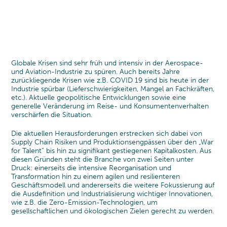
KARRIERE
TRANSFORMATION
PHARMA, MEDIZINTECHNIK &
MANAGEMENT-TEAM
DER CYLAD WEG
GESUNDHEITSWESEN
Transformationsprogramm
CYLAD EXPERT PARTNERS
UNSERE 4 MODELLE
WARUM CYLAD?
Nachhaltigkeit
MASCHINENBAU & ELECTRONIK
Digitale transformation & IT-Funktionen
GESELLSCHAFTLICHE VERANTWORTUNG
PEOPLE@CYLAD
Organization & Führung
Globale Krisen sind sehr früh und intensiv in der Aerospace-
TRANSPORT & AUTOMOTIVE
und Aviation-Industrie zu spüren. Auch bereits Jahre
PARTNERSCHAFTEN UND
Veränderungs-management & Leadership
zurückliegende Krisen wie z.B. COVID 19 sind bis heute in der
KONSUMGÜTER UND EINZELHANDEL
AUSZEICHNUNGEN
EXZELLENZ & PERFORMANCE
Industrie spürbar (Lieferschwierigkeiten, Mangel an Fachkräften,
etc.). Aktuelle geopolitische Entwicklungen sowie eine
Projekt & Portfolio-Management
ENERGIE- UND
CYLAD-STIFTUNG
generelle Veränderung im Reise- und Konsumentenverhalten
Produktentwicklung
verschärfen die Situation.
VERSORGUNGSWIRTSCHAFT
Kosten & cash management
Die aktuellen Herausforderungen erstrecken sich dabei von
Operations & Supply Chain
BAUWESEN, IMMOBILIEN UND
Supply Chain Risiken und Produktionsengpässen über den „War
Effizienz- & Performance-Management
INFRASTRUKTUR
for Talent“ bis hin zu signifikant gestiegenen Kapitalkosten. Aus
diesen Gründen steht die Branche von zwei Seiten unter
Prozessoptimierung
Druck: einerseits die intensive Reorganisation und
Data & Analytics
Transformation hin zu einem agilen und resilienteren
Geschäftsmodell und andererseits die weitere Fokussierung auf
die Ausdefinition und Industrialisierung wichtiger Innovationen,
wie z.B. die Zero-Emission-Technologien, um
gesellschaftlichen und ökologischen Zielen gerecht zu werden.