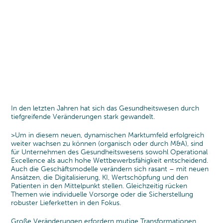
KARRIERE
TRANSFORMATION
PHARMA, MEDIZINTECHNIK &
MANAGEMENT-TEAM
DER CYLAD WEG
GESUNDHEITSWESEN
Transformationsprogramm
CYLAD EXPERT PARTNERS
UNSERE 4 MODELLE
WARUM CYLAD?
Nachhaltigkeit
MASCHINENBAU & ELECTRONIK
Digitale transformation & IT-Funktionen
GESELLSCHAFTLICHE VERANTWORTUNG
PEOPLE@CYLAD
Organization & Führung
TRANSPORT & AUTOMOTIVE
PARTNERSCHAFTEN UND
Veränderungs-management & Leadership
KONSUMGÜTER UND EINZELHANDEL
AUSZEICHNUNGEN
EXZELLENZ & PERFORMANCE
Projekt & Portfolio-Management
ENERGIE- UND
CYLAD-STIFTUNG
In den letzten Jahren hat sich das Gesundheitswesen durch
Produktentwicklung
VERSORGUNGSWIRTSCHAFT
tiefgreifende Veränderungen stark gewandelt.
Kosten & cash management
Operations & Supply Chain
>Um in diesem neuen, dynamischen Marktumfeld erfolgreich
BAUWESEN, IMMOBILIEN UND
weiter wachsen zu können (organisch oder durch M&A), sind
Effizienz- & Performance-Management
INFRASTRUKTUR
für Unternehmen des Gesundheitswesens sowohl Operational
Prozessoptimierung
Excellence als auch hohe Wettbewerbsfähigkeit entscheidend.
Auch die Geschäftsmodelle verändern sich rasant – mit neuen
Data & Analytics
Ansätzen, die Digitalisierung, KI, Wertschöpfung und den
Patienten in den Mittelpunkt stellen. Gleichzeitig rücken
Themen wie individuelle Vorsorge oder die Sicherstellung
robuster Lieferketten in den Fokus.
Große Veränderungen erfordern mutige Transformationen.