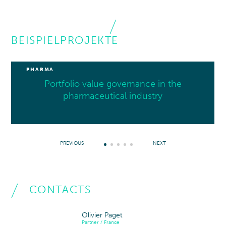
BEISPIELPROJEKTE
PHARMA
Portfolio value governance in the
pharmaceutical industry
PREVIOUS
NEXT
CONTACTS
Olivier Paget
Partner / France