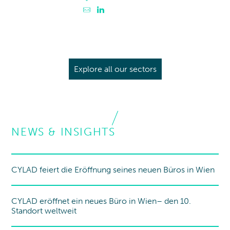
Contacter Sophie Massicot
Profil LinkedIn de Sophie Massicot
Explore all our sectors
NEWS & INSIGHTS
CYLAD feiert die Eröffnung seines neuen Büros in Wien
New office
CYLAD eröffnet ein neues Büro in Wien– den 10.
New office
Standort weltweit