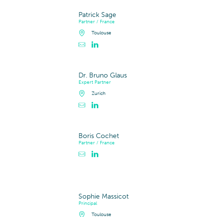
Patrick Sage
Partner / France
Toulouse
Contacter Patrick Sage
Profil LinkedIn de Patrick Sage
Dr. Bruno Glaus
Expert Partner
Zurich
Contacter Dr. Bruno Glaus
Profil LinkedIn de Dr. Bruno Glaus
Boris Cochet
Partner / France
Contacter Boris Cochet
Profil LinkedIn de Boris Cochet
Sophie Massicot
Principal
Toulouse