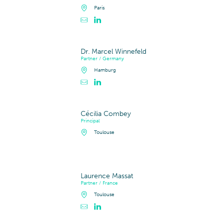
Paris
Contacter Olivier Paget
Profil LinkedIn de Olivier Paget
Dr. Marcel Winnefeld
Partner / Germany
Hamburg
Contacter Dr. Marcel Winnefeld
Profil LinkedIn de Dr. Marcel Winnefeld
Cécilia Combey
Principal
Toulouse
Laurence Massat
Partner / France
Toulouse
Contacter Laurence Massat
Profil LinkedIn de Laurence Massat