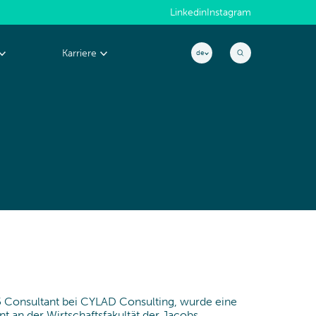
Linkedin
Instagram
Karriere
de
Warum CYLAD?
EXZELLENZ &
People@CYLAD
PERFORMANCE
Projekt & Portfolio-Management
Produktentwicklung
Kosten & cash management
Operations & Supply Chain
Effizienz- & Performance-Management
15 Consultant bei CYLAD Consulting, wurde eine
t an der Wirtschaftsfakultät der Jacobs