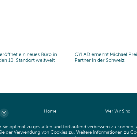
röffnet ein neues Büro in
CYLAD ernennt Michael Pre
office
en 10. Standort weltweit
Partner in der Schweiz
Home
Wer Wir Sind
Expertise
Der Cylad Weg
 Sie optimal zu gestalten und fortlaufend verbessern zu können,
ie der Verwendung von Cookies zu. Weitere Informationen zu Cook
Branchen
Kontakt