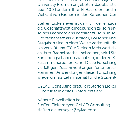
obilien und Infrastruktur
University Bremen angeboten. Jacobs ist 
über 100 Ländern. Ihre 16 Bachelor- und
Vielzahl von Fächern in den Bereichen Gesu
Steffen Eickemeyer ist damit in der einzig
die Geschäftswelt eingebunden zu sein u
seines Fachbereichs beteiligt zu sein. In 
Dreifachansatz als Ausbilder, Forscher u
Aufgaben sind in einer Weise verknüpft, die
Universität und CYLAD einen Mehrwert dars
an ihrer Bachelorarbeit schreiben, wird 
Forschungschancen zu nutzen, in deren R
zusammenarbeiten kann. Diese Forschung
vielfältigen Zusammenhängen für untersc
kommen. Anwendungen dieser Forschungs
wiederum als Lehrmaterial für die Studen
CYLAD Consulting gratuliert Steffen Eick
Gute für sein erstes Unterrichtsjahr.
Nähere Einzelheiten bei:
Steffen Eickemeyer, CYLAD Consulting
steffen.eickemeyer@cylad.com