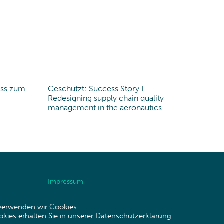
iss zum
Geschützt: Success Story I
Redesigning supply chain quality
management in the aeronautics
Impressum
Datenschutzerklärung
 verwenden wir Cookies.
ies erhalten Sie in unserer Datenschutzerklärung.
Site map