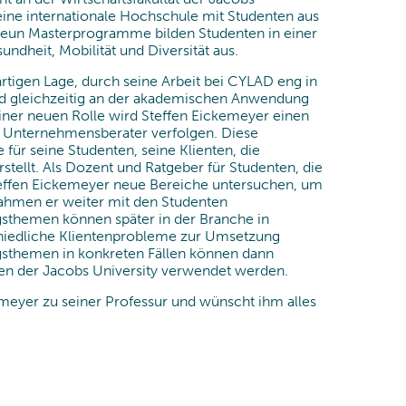
Prozessoptimierung
eine internationale Hochschule mit Studenten aus
 neun Masterprogramme bilden Studenten in einer
Data & Analytics
ndheit, Mobilität und Diversität aus.
artigen Lage, durch seine Arbeit bei CYLAD eng in
nd gleichzeitig an der akademischen Anwendung
seiner neuen Rolle wird Steffen Eickemeyer einen
nd Unternehmensberater verfolgen. Diese
 für seine Studenten, seine Klienten, die
tellt. Als Dozent und Ratgeber für Studenten, die
Steffen Eickemeyer neue Bereiche untersuchen, um
ahmen er weiter mit den Studenten
sthemen können später in der Branche in
hiedliche Klientenprobleme zur Umsetzung
themen in konkreten Fällen können dann
ten der Jacobs University verwendet werden.
emeyer zu seiner Professur und wünscht ihm alles