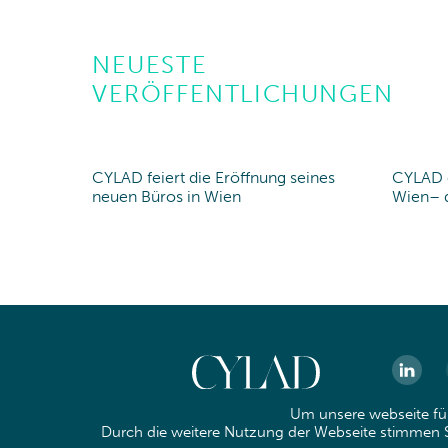
NEUESTE
VERÖFFENTLICHUNGEN
CYLAD feiert die Eröffnung seines
CYLAD e
New office
New 
neuen Büros in Wien
Wien– d
Um unsere webseite für
Durch die weitere Nutzung der Webseite stimmen S