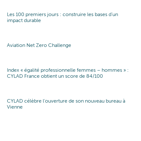
Les 100 premiers jours : construire les bases d’un
Point de vue
Point of view
impact durable
Aviation Net Zero Challenge
Point of view
Index « égalité professionnelle femmes – hommes » :
Index EgaPro
CYLAD France obtient un score de 84/100
CYLAD célèbre l’ouverture de son nouveau bureau à
Nouveau bureau
Vienne