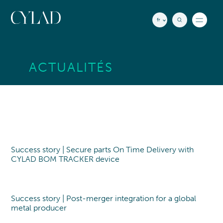
Panneau de gestion des cookies
fr
Actualités
ACTUALITÉS
Insights
Nos bureaux
RECHERCHE
Contact
EXPERTISES
Voir tout
Success story | Secure parts On Time Delivery with
Success story
CYLAD BOM TRACKER device
STRATÉGIE
INDUSTRIES
Voir tout
Stratégie d'Entreprise
AÉRONAUTIQUE
QUI SOMMES-NOUS
Stratégie de développement
Aéronautique
Success story | Post-merger integration for a global
Success story
Innovation
NOTRE ACCOMPAGNEMENT
metal producer
Spatial
Fusion & Acquisitions
QUI SOMMES-NOUS ?