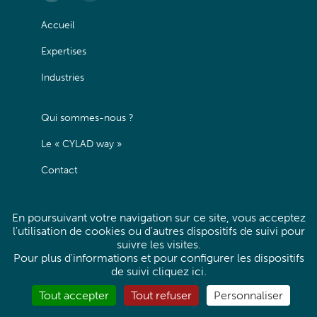
Accueil
Expertises
Industries
Qui sommes-nous ?
Le « CYLAD way »
Contact
Mentions légales
En poursuivant votre navigation sur ce site, vous acceptez
l'utilisation de cookies ou d'autres dispositifs de suivi pour
Politique de confidentialité
suivre les visites.
Pour plus d'informations et pour configurer les dispositifs
Site map
de suivi
cliquez ici
.
Tout accepter
Tout refuser
Personnaliser
Linkedin
Instagram