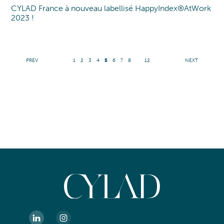
CYLAD France à nouveau labellisé HappyIndex®AtWork
Label
2023 !
PREV
1
2
3
4
5
6
7
8
12
NEXT