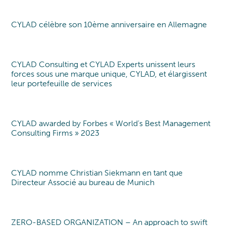
DÉFENSE
CARRIÈRES
TRANSFORMATION
L'ÉQUIPE DIRIGEANTE
LE « CYLAD WAY »
Programme de Transformation
PHARMA, MEDTECH ET SANTÉ
CYLAD célèbre son 10ème anniversaire en Allemagne
Corporate
Germany
Transformation digitale et des fonctions IT
L’ÉQUIPE DE SENIOR EXPERTS
NOS 4 MODES D’INTERVENTION
POURQUOI NOUS REJOINDRE ?
Organisation & Gouvernance
MACHINE OUTIL ET ELECTRONIQUE
Conduite du changement & Leadership
RESPONSABILITÉ SOCIALE ET
PEOPLE@CYLAD
TRANSPORTS ET AUTOMOBILE
CYLAD Consulting et CYLAD Experts unissent leurs
EXCELLENCE & PERFORMANCE
ENVIRONNEMENTALE
Corporate
PROCESSUS DE RECRUTEMENT
forces sous une marque unique, CYLAD, et élargissent
Gestion de projet et de portefeuille
PRODUITS DE CONSOMMATION ET RETAIL
leur portefeuille de services
COOPÉRATIONS ET DISTINCTIONS
Développement produit
OFFRES D'EMPLOI
ENERGIE & UTILITIES
Optimisation des coûts
FONDATION CYLAD
Opérations & Supply Chain
CONSTRUCTION, IMMOBILIER ET
CYLAD awarded by Forbes « World’s Best Management
Award
Optimisation des Processus
INFRASTRUCTURES
Consulting Firms » 2023
Data & Analytics
INDUSTRIE DU FUTUR EN OCCITANIE
INDUSTRIE DU FUTUR
CYLAD nomme Christian Siekmann en tant que
New partner
Directeur Associé au bureau de Munich
EN AUVERGNE RHÔNE ALPES
ZERO-BASED ORGANIZATION – An approach to swift
Point de vue
Point of view